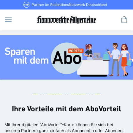
Direkt
RND Partner im RedaktionsNetzwerk De
zum
Inhalt
Me
Ihre Vorteile mit dem AboVorteil
Mit Ihrer digitalen "AboVorteil"-Karte können Sie sich bei
unseren Partnern ganz einfach als Abonnentin oder Abonnent