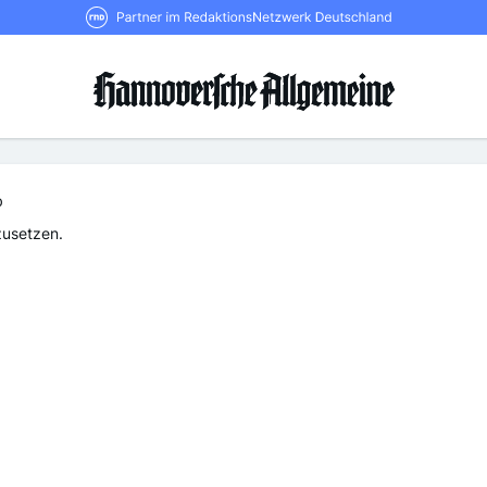
RND Partner im RedaktionsNetzwerk De
b
zusetzen.