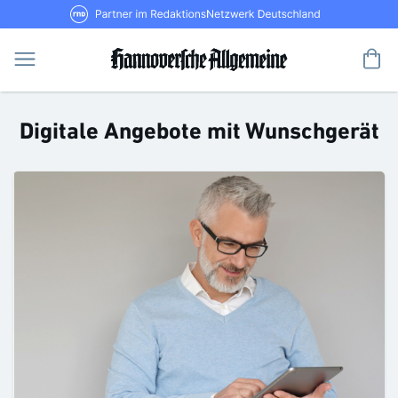
Direkt
RND Partner im RedaktionsNetzwerk De
zum
Inhalt
Me
Digitale Angebote mit Wunschgerät